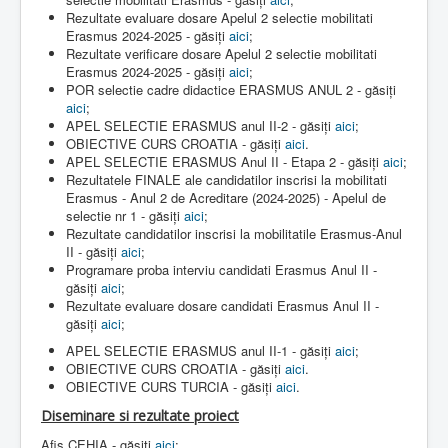
Rezultate evaluare dosare Apelul 2 selectie mobilitati
Erasmus 2024-2025 - găsiți
aici
;
Rezultate verificare dosare Apelul 2 selectie mobilitati
Erasmus 2024-2025 - găsiți
aici
;
POR selectie cadre didactice ERASMUS ANUL 2 - găsiți
aici
;
APEL SELECTIE ERASMUS anul II-2 - găsiți
aici
;
OBIECTIVE CURS CROATIA - găsiți
aici
.
APEL SELECTIE ERASMUS Anul II - Etapa 2 - găsiți
aici
;
Rezultatele FINALE ale candidatilor inscrisi la mobilitati
Erasmus - Anul 2 de Acreditare (2024-2025) - Apelul de
selectie nr 1 - găsiți
aici
;
Rezultate candidatilor inscrisi la mobilitatile Erasmus-Anul
II - găsiți
aici
;
Programare proba interviu candidati Erasmus Anul II -
găsiți
aici
;
Rezultate evaluare dosare candidati Erasmus Anul II -
găsiți
aici
;
APEL SELECTIE ERASMUS anul II-1 - găsiți
aici
;
OBIECTIVE CURS CROATIA - găsiți
aici
.
OBIECTIVE CURS TURCIA - găsiți
aici
.
Diseminare si rezultate proiect
Afis CEHIA - găsiți
aici
;