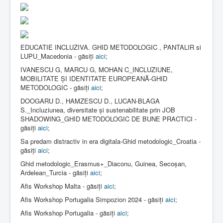
EDUCATIE INCLUZIVA. GHID METODOLOGIC , PANTALIR si
LUPU_Macedonia - găsiți
aici
;
IVANESCU G, MARCU G, MOHAN C_INCLUZIUNE,
MOBILITATE ȘI IDENTITATE EUROPEANĂ-GHID
METODOLOGIC - găsiți
aici
;
DOOGARU D., HAMZESCU D., LUCAN-BLAGA
S._Incluziunea, diversitate și sustenabilitate prin JOB
SHADOWING_GHID METODOLOGIC DE BUNE PRACTICI -
găsiți
aici
;
Sa predam distractiv in era digitala-Ghid metodologic_Croatia -
găsiți
aici
;
Ghid metodologic_Erasmus+_Diaconu, Guinea, Secoșan,
Ardelean_Turcia - găsiți
aici
;
Afis Workshop Malta - găsiți
aici
;
Afis Workshop Portugalia Simpozion 2024 - găsiți
aici
;
Afis Workshop Portugalia - găsiți
aici
;