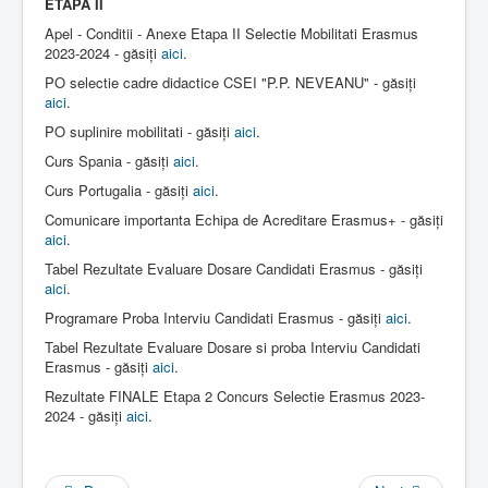
ETAPA II
Apel - Conditii - Anexe Etapa II Selectie Mobilitati Erasmus
2023-2024 - găsiți
aici
.
PO selectie cadre didactice CSEI "P.P. NEVEANU" - găsiți
aici
.
PO suplinire mobilitati - găsiți
aici
.
Curs Spania - găsiți
aici
.
Curs Portugalia - găsiți
aici
.
Comunicare importanta Echipa de Acreditare Erasmus+ - găsiți
aici
.
Tabel Rezultate Evaluare Dosare Candidati Erasmus - găsiți
aici
.
Programare Proba Interviu Candidati Erasmus - găsiți
aici
.
Tabel Rezultate Evaluare Dosare si proba Interviu Candidati
Erasmus - găsiți
aici
.
Rezultate FINALE Etapa 2 Concurs Selectie Erasmus 2023-
2024 - găsiți
aici
.