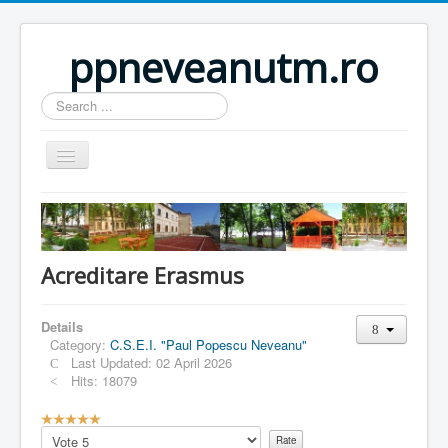
ppneveanutm.ro
Search
...
Home
Resurse
Acreditare Erasmus
Publicatii
Parteneri
Details
Galerie foto
Category:
C.S.E.I. "Paul Popescu Neveanu"
Last Updated: 02 April 2026
Activitati
Hits: 18079
Util
U
s
Please
Anunturi