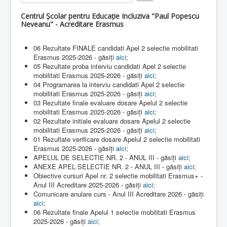
e
Rate
r
Contact
Centrul Școlar pentru Educație Incluziva "Paul Popescu
R
Neveanu" - Acreditare Erasmus
a
Lectii e-learning
t
i
06 Rezultate FINALE candidati Apel 2 selectie mobilitati
Resurse-educationale
n
Erasmus 2025-2026 - găsiți
aici
;
g
05 Rezultate proba interviu candidati Apel 2 selectie
:
mobilitati Erasmus 2025-2026 - găsiți
aici
;
04 Programarea la interviu candidati Apel 2 selectie
5
mobilitati Erasmus 2025-2026 - găsiți
aici
;
03 Rezultate finale evaluare dosare Apelul 2 selectie
/
mobilitati Erasmus 2025-2026 - găsiți
aici
;
02 Rezultate initiale evaluare dosare Apelul 2 selectie
5
mobilitati Erasmus 2025-2026 - găsiți
aici
;
01 Rezultate verificare dosare Apelul 2 selectie mobilitati
Erasmus 2025-2026 - găsiți
aici
;
APELUL DE SELECTIE NR. 2 - ANUL III - găsiți
aici
;
ANEXE APEL SELECTIE NR. 2 - ANUL III - găsiți
aici
;
Obiective cursuri Apel nr. 2 selectie mobilitati Erasmus+ -
Anul III Acreditare 2025-2026 - găsiți
aici
;
Comunicare anulare curs - Anul III Acreditare 2026 - găsiți
aici
;
06 Rezultate finale Apelul 1 selectie mobilitati Erasmus
2025-2026 - găsiți
aici
;