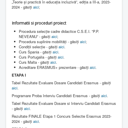
„Teorie și practică în educația incluzivă”, ediția a III-a, 2023-
2024 - găsiți
aici
;
Informatii si proceduri proiect
Procedura selecție cadre didactice C.S.E.I. ”P.P.
NEVEANU” - găsiți
aici
;
Procedura suplinire mobilități - găsiți
aici
;
Condiții selecție - găsiți
aici
.
Curs Spania - găsiți
aici
.
Curs Portugalia - găsiți
aici
.
Curs Malta - găsiți
aici
.
Acreditare ERASMUS+ prezentare - găsiți
aici
.
ETAPA I
Tabel Rezultate Evaluare Dosare Candidati Erasmus - găsiți
aici
.
Programare Proba Interviu Candidati Erasmus - găsiți
aici
.
Tabel Rezultate Evaluare Dosare si Interviu Candidati Erasmus
- găsiți
aici
.
Rezultate FINALE Etapa 1 Concurs Selectie Erasmus 2023-
2024 - găsiți
aici
.