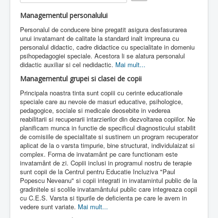
e
Rate
r
Contact
Managementul personalului
R
a
Personalul de conducere bine pregatit asigura desfasurarea
Lectii e-learning
t
unui invatamant de calitate la standard inalt impreuna cu
i
Resurse-educationale
personalul didactic, cadre didactice cu specialitate in domeniu
n
psihopedagogiei speciale. Acestora li se alatura personalul
g
didactic auxiliar si cel nedidactic.
Mai mult...
:
Managementul grupei si clasei de copii
2
Principala noastra tinta sunt copiii cu cerinte educationale
speciale care au nevoie de masuri educative, psihologice,
/
pedagogice, sociale si medicale deosebite in vederea
reabilitarii si recuperarii intarzierilor din dezvoltarea copiilor. Ne
5
planificam munca in functie de specificul diagnosticului stabilit
de comisiile de specialitate si sustinem un program recuperator
aplicat de la o varsta timpurie, bine structurat, individulaizat si
complex. Forma de invatamânt pe care functionam este
invatamânt de zi. Copiii inclusi in programul nostru de terapie
sunt copii de la Centrul pentru Educatie Incluziva "Paul
Popescu Neveanu" si copii integrati in invatamintul public de la
gradinitele si scolile invatamântului public care integreaza copii
cu C.E.S. Varsta si tipurile de deficienta pe care le avem in
vedere sunt variate.
Mai mult...