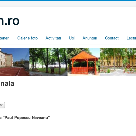
.ro
teneri
Galerie foto
Activitati
Util
Anunturi
Contact
Lecti
onala
iva "Paul Popescu Neveanu"