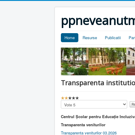
ppneveanutm
Home
Resurse
Publicatii
Par
Transparenta instituti
U
s
Please
e
Rate
r
Centrul Școlar pentru Educație Incluz
R
a
Transparenta veniturilor
t
Transparenta veniturilor 03.2026