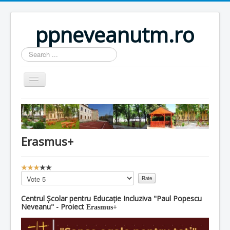
ppneveanutm.ro
Search
...
Home
Resurse
Erasmus+
Publicatii
Parteneri
U
Galerie foto
s
Please
e
Rate
Activitati
r
Centrul Școlar pentru Educație Incluziva "Paul Popescu
R
Neveanu" - Proiect
Erasmus+
Util
a
t
Anunturi