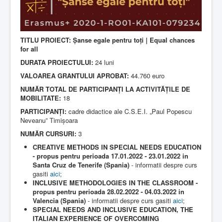
i
n
Contact
g
:
Lectii e-learning
TITLU PROIECT: Șanse egale pentru toți | Equal chances
3
Resurse-educationale
for all
DURATA PROIECTULUI:
24 luni
/
VALOAREA GRANTULUI APROBAT:
44.760 euro
5
NUMĂR TOTAL DE PARTICIPANȚI LA ACTIVITĂȚILE DE
MOBILITATE:
18
PARTICIPANȚI:
cadre didactice ale C.S.E.I. „Paul Popescu
Neveanu” Timișoara
NUMĂR CURSURI:
3
CREATIVE METHODS IN SPECIAL NEEDS EDUCATION
- propus pentru perioada 17.01.2022 - 23.01.2022 in
Santa Cruz de Tenerife (Spania)
- informatii despre curs
gasiti
aici
;
INCLUSIVE METHODOLOGIES IN THE CLASSROOM -
propus pentru perioada 28.02.2022 - 04.03.2022 in
Valencia (Spania)
- informatii despre curs gasiti
aici
;
SPECIAL NEEDS AND INCLUSIVE EDUCATION, THE
ITALIAN EXPERIENCE OF OVERCOMING