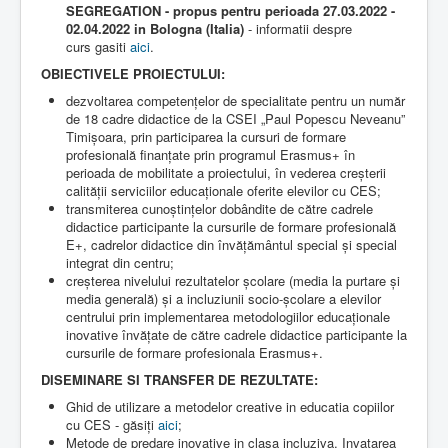
SEGREGATION - propus pentru perioada 27.03.2022 -
02.04.2022 in Bologna (Italia)
- informatii despre
curs gasiti
aici
.
OBIECTIVELE PROIECTULUI:
dezvoltarea competențelor de specialitate pentru un număr
de 18 cadre didactice de la CSEI „Paul Popescu Neveanu”
Timișoara, prin participarea la cursuri de formare
profesională finanțate prin programul Erasmus+ în
perioada de mobilitate a proiectului, în vederea creșterii
calității serviciilor educaționale oferite elevilor cu CES;
transmiterea cunoștințelor dobândite de către cadrele
didactice participante la cursurile de formare profesională
E+, cadrelor didactice din învățământul special și special
integrat din centru;
creșterea nivelului rezultatelor școlare (media la purtare și
media generală) și a incluziunii socio-școlare a elevilor
centrului prin implementarea metodologiilor educaționale
inovative învățate de către cadrele didactice participante la
cursurile de formare profesionala Erasmus+.
DISEMINARE SI TRANSFER DE REZULTATE:
Ghid de utilizare a metodelor creative in educatia copiilor
cu CES - găsiți
aici
;
Metode de predare inovative in clasa incluziva. Invatarea