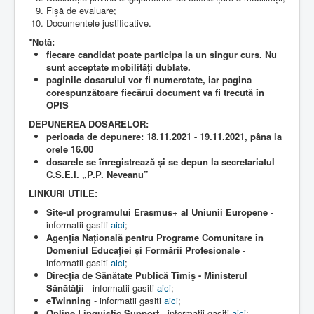
Fișă de evaluare;
Documentele justificative.
*Notă:
fiecare candidat poate participa la un singur curs. Nu
sunt acceptate mobilități dublate.
paginile dosarului vor fi numerotate, iar pagina
corespunzătoare fiecărui document va fi trecută în
OPIS
DEPUNEREA DOSARELOR:
perioada de depunere: 18.11.2021 - 19.11.2021, pâna la
orele 16.00
dosarele se înregistrează și se depun la secretariatul
C.S.E.I. „P.P. Neveanu”
LINKURI UTILE:
Site-ul programului Erasmus+ al Uniunii Europene
-
informatii gasiti
aici
;
Agenția Națională pentru Programe Comunitare în
Domeniul Educației și Formării Profesionale
-
informatii gasiti
aici
;
Direcţia de Sănătate Publică Timiş - Ministerul
Sănătăţii
- informatii gasiti
aici
;
eTwinning
- informatii gasiti
aici
;
Online Linguistic Support
- informatii gasiti
aici
;