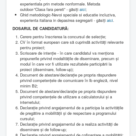
experientiala prin metode nonformale. Metoda
outdoor-”Clasa fara pereti” - găsiți
aici
;
Ghid metodologic-Nevoi speciale si educatie incluziva,
experienta italiana in depasirea segregarii - găsiți
aici
.
DOSARUL DE CANDIDATURĂ:
Cerere pentru înscrierea la concursul de selecție;
CV în format european care să cuprindă activități relevante
pentru proiect;
Scrisoare de intenție - în care candidatul va menționa
propunerile privind modalitățile de diseminare, precum și
modul în care vor fi utilizate rezultatele participării la
proiect (diseminare, follow-up);
Document de atestare/declarație pe propria răspundere
privind competențele de comunicare în lb engleză, nivel
minim B2;
Document de atestare/declarație pe propria răspundere
privind competențele de utilizare a calculatorului și a
internetului;
Declarație privind angajamentul de a participa la activitățile
de pregătire a mobilității și de respectare a programului
cursului;
Declarație privind angajamentul de a realiza activități de
diseminare și de follow-up;
Declarație privind angajamentul de cofinanțare a mobilității;