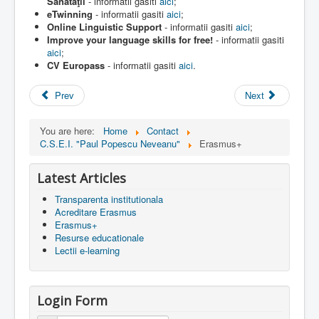
Sănătăţii
- informatii gasiti
aici
;
eTwinning
- informatii gasiti
aici
;
Online Linguistic Support
- informatii gasiti
aici
;
Improve your language skills for free!
- informatii gasiti
aici
;
CV Europass
- informatii gasiti
aici
.
Prev
Next
You are here:
Home
Contact
C.S.E.I. "Paul Popescu Neveanu"
Erasmus+
Latest Articles
Transparenta institutionala
Acreditare Erasmus
Erasmus+
Resurse educationale
Lectii e-learning
Login Form