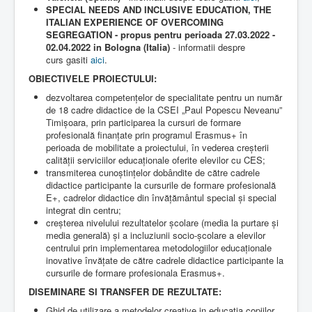
SPECIAL NEEDS AND INCLUSIVE EDUCATION, THE
ITALIAN EXPERIENCE OF OVERCOMING
SEGREGATION - propus pentru perioada 27.03.2022 -
02.04.2022 in Bologna (Italia)
- informatii despre
curs gasiti
aici
.
OBIECTIVELE PROIECTULUI:
dezvoltarea competențelor de specialitate pentru un număr
de 18 cadre didactice de la CSEI „Paul Popescu Neveanu”
Timișoara, prin participarea la cursuri de formare
profesională finanțate prin programul Erasmus+ în
perioada de mobilitate a proiectului, în vederea creșterii
calității serviciilor educaționale oferite elevilor cu CES;
transmiterea cunoștințelor dobândite de către cadrele
didactice participante la cursurile de formare profesională
E+, cadrelor didactice din învățământul special și special
integrat din centru;
creșterea nivelului rezultatelor școlare (media la purtare și
media generală) și a incluziunii socio-școlare a elevilor
centrului prin implementarea metodologiilor educaționale
inovative învățate de către cadrele didactice participante la
cursurile de formare profesionala Erasmus+.
DISEMINARE SI TRANSFER DE REZULTATE:
Ghid de utilizare a metodelor creative in educatia copiilor