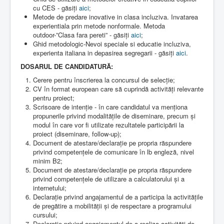
cu CES - găsiți
aici
;
Metode de predare inovative in clasa incluziva. Invatarea
experientiala prin metode nonformale. Metoda
outdoor-”Clasa fara pereti” - găsiți
aici
;
Ghid metodologic-Nevoi speciale si educatie incluziva,
experienta italiana in depasirea segregarii - găsiți
aici
.
DOSARUL DE CANDIDATURĂ:
Cerere pentru înscrierea la concursul de selecție;
CV în format european care să cuprindă activități relevante
pentru proiect;
Scrisoare de intenție - în care candidatul va menționa
propunerile privind modalitățile de diseminare, precum și
modul în care vor fi utilizate rezultatele participării la
proiect (diseminare, follow-up);
Document de atestare/declarație pe propria răspundere
privind competențele de comunicare în lb engleză, nivel
minim B2;
Document de atestare/declarație pe propria răspundere
privind competențele de utilizare a calculatorului și a
internetului;
Declarație privind angajamentul de a participa la activitățile
de pregătire a mobilității și de respectare a programului
cursului;
Declarație privind angajamentul de a realiza activități de