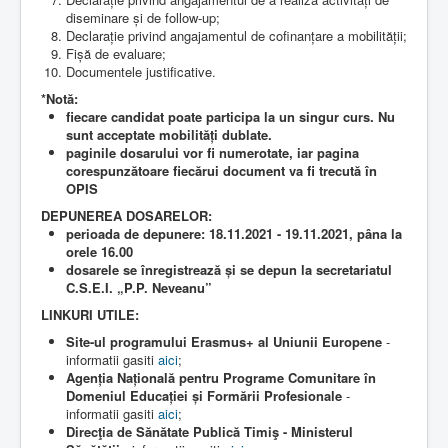
diseminare și de follow-up;
Declarație privind angajamentul de cofinanțare a mobilității;
Fișă de evaluare;
Documentele justificative.
*Notă:
fiecare candidat poate participa la un singur curs. Nu
sunt acceptate mobilități dublate.
paginile dosarului vor fi numerotate, iar pagina
corespunzătoare fiecărui document va fi trecută în
OPIS
DEPUNEREA DOSARELOR:
perioada de depunere: 18.11.2021 - 19.11.2021, pâna la
orele 16.00
dosarele se înregistrează și se depun la secretariatul
C.S.E.I. „P.P. Neveanu”
LINKURI UTILE:
Site-ul programului Erasmus+ al Uniunii Europene
-
informatii gasiti
aici
;
Agenția Națională pentru Programe Comunitare în
Domeniul Educației și Formării Profesionale
-
informatii gasiti
aici
;
Direcţia de Sănătate Publică Timiş - Ministerul