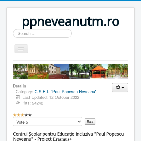
ppneveanutm.ro
Search
...
Home
Resurse
Publicatii
Details
Category:
C.S.E.I. "Paul Popescu Neveanu"
Parteneri
Last Updated: 12 October 2022
Hits: 24242
Galerie foto
U
Activitati
s
Please
e
Rate
Util
r
Centrul Școlar pentru Educație Incluziva "Paul Popescu
R
Neveanu" - Proiect
Anunturi
Erasmus+