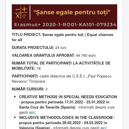
a
t
Contact
i
n
Lectii e-learning
g
:
Resurse-educationale
TITLU PROIECT: Șanse egale pentru toți | Equal chances
3
for all
DURATA PROIECTULUI:
24 luni
/
VALOAREA GRANTULUI APROBAT:
44.760 euro
5
NUMĂR TOTAL DE PARTICIPANȚI LA ACTIVITĂȚILE DE
MOBILITATE:
18
PARTICIPANȚI:
cadre didactice ale C.S.E.I. „Paul Popescu
Neveanu” Timișoara
NUMĂR CURSURI:
3
CREATIVE METHODS IN SPECIAL NEEDS EDUCATION
- propus pentru perioada 17.01.2022 - 23.01.2022 in
Santa Cruz de Tenerife (Spania)
- informatii despre curs
gasiti
aici
;
INCLUSIVE METHODOLOGIES IN THE CLASSROOM -
propus pentru perioada 28.02.2022 - 04.03.2022 in
Valencia (Spania)
- informatii despre curs gasiti
aici
;