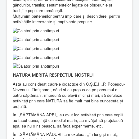
gândurilor, trăirilor, sentimentelor legate de obiceiurile și
tradițiile populare românești.
Mulțumim partenerilor pentru implicare și deschidere, pentru
activitățile interesante și captivante propuse.
NATURA MERITĂ RESPECTUL NOSTRU!
Asta au considerat cadrele didactice din C.Ș.E.I ,,P. Popescu-
Neveanu’’ Timișoara , când și-au propus ca pe parcursul a
patru săptămâni, împreună cu elevii mici și mari, să deruleze
activități prin care NATURA să fie mult mai bine cunoscută și
prețuită.
În ,,SĂPTĂMÂNA APEI,, au avut loc activitati prin care copiii
au facut cunoștință cu mediul marin, au învățat să prețuiască
apa, să nu o risipească, să facă experimente, etc.
În ,,SĂPTĂMÂNA PĂDURII’’am explorat ,,în lung și în lat,,