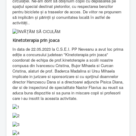
circulației. Ne-am dorit să obișnuim copiii cu deplasarea pe
spațiul special destinat pietonilor, cu respectarea benzilor
pentru biciclete și a traseelor de acces. De viitor ne propunem
să implicăm și părinții și comunitatea locală în astfel de
activități..
Kinetoterapia prin joaca
In data de 22.05.2023 la C.S.E.I. PP Neveanu a avut loc prima
ediție a concursului judetean "Kinetoterapia prin joaca"
coordonat de echipa de prof.kinetoterapie a scolii noastre
compusa din Ivancescu Cristina, Bujor Mihaela si Curcan
Cristina, alaturi de prof. Baderca Madalina si Ursu Mihaela
implicate in jurizare si sponsorizare si cu sprijinul doamnelor
director Hamzescu Dana si a directoarei adjuncte Pisica Diana,
dar si de inspectorul de specialitate Nastor Flavius au reusit sa
aduca buna dispozitie si sa puna in miscare copii si profesorii
care i-au insotit la aceasta activitate.