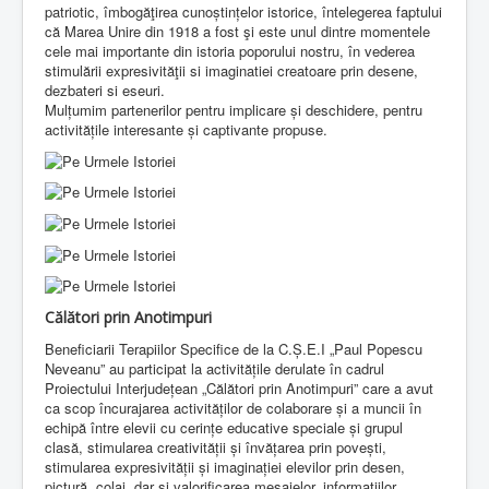
patriotic, îmbogăţirea cunoștințelor istorice, întelegerea faptului
că Marea Unire din 1918 a fost şi este unul dintre momentele
cele mai importante din istoria poporului nostru, în vederea
stimulării expresivităţii si imaginatiei creatoare prin desene,
dezbateri si eseuri.
Mulțumim partenerilor pentru implicare și deschidere, pentru
activitățile interesante și captivante propuse.
Călători prin Anotimpuri
Beneficiarii Terapiilor Specifice de la C.Ș.E.I „Paul Popescu
Neveanu” au participat la activitățile derulate în cadrul
Proiectului Interjudețean „Călători prin Anotimpuri” care a avut
ca scop încurajarea activităților de colaborare și a muncii în
echipă între elevii cu cerințe educative speciale și grupul
clasă, stimularea creativității și învățarea prin povești,
stimularea expresivității și imaginației elevilor prin desen,
pictură, colaj, dar și valorificarea mesajelor, informațiilor,