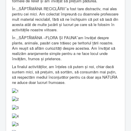
formele de relief și am învățat să prețuim pădurea.
În ,,SĂPTĂMÂNA RECICLĂRII’’a fost tare distractiv, mai ales
pentru cei mici. Am colectat împreună cu doamnele profesoare
mult material reciclabil, fără să ne închipuim că pot să iasă din
acesta atât de multe jucării și lucruri pe care să le folosim în
activitățile noastre viitoare.
În ,,SĂPTĂMÂNA –FLORA ȘI FAUNA’’am învățat despre
plante, animale, pasări care trăiesc pe teritoriul țării noastre.
Am reușit să aflăm curiozități despre acestea. Am învățat să
realizăm aranjamente simple pentru a ne face locul unde
învățăm, frumos și prietenos.
La finalul activităților, am înțeles că putem și noi, chiar dacă
suntem mici, să prețuim, să sortăm, să consumăm mai puțin,
să respectăm mediul înconjurător pentru ca doar așa NATURA
ne aduce doar lucruri frumoase.