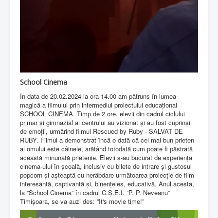
School Cinema
În data de 20.02.2024 la ora 14.00 am pătruns în lumea
magică a filmului prin intermediul proiectului educațional
SCHOOL CINEMA. Timp de 2 ore, elevii din cadrul ciclului
primar și gimnazial ai centrului au vizionat și au fost cuprinși
de emoții, urmărind filmul Rescued by Ruby - SALVAT DE
RUBY. Filmul a demonstrat încă o dată că cel mai bun prieten
al omului este câinele, arătând totodată cum poate fi păstrată
această minunată prietenie. Elevii s-au bucurat de experiența
cinema-ului în școală, inclusiv cu bilete de intrare și gustosul
popcorn și așteaptă cu nerăbdare următoarea proiecție de film
interesantă, captivantă și, binențeles, educativă. Anul acesta,
la ”School Cinema” în cadrul C.Ș.E.I. ”P. P. Neveanu”
Timișoara, se va auzi des: ”It's movie time!”