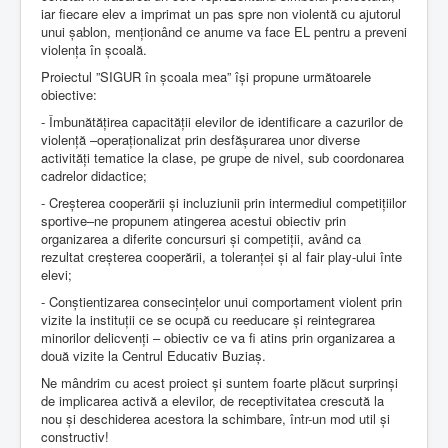
iar fiecare elev a imprimat un pas spre non violentă cu ajutorul
unui șablon, menționând ce anume va face EL pentru a preveni
violența în școală.
Proiectul ”SIGUR în școala mea” își propune următoarele
obiective:
- Îmbunătățirea capacității elevilor de identificare a cazurilor de
violență –operaționalizat prin desfășurarea unor diverse
activități tematice la clase, pe grupe de nivel, sub coordonarea
cadrelor didactice;
- Creșterea cooperării și incluziunii prin intermediul competițiilor
sportive–ne propunem atingerea acestui obiectiv prin
organizarea a diferite concursuri și competiții, având ca
rezultat creșterea cooperării, a toleranței și al fair play-ului înte
elevi;
- Conștientizarea consecințelor unui comportament violent prin
vizite la instituții ce se ocupă cu reeducare și reintegrarea
minorilor delicvenți – obiectiv ce va fi atins prin organizarea a
două vizite la Centrul Educativ Buziaș.
Ne mândrim cu acest proiect și suntem foarte plăcut surprinși
de implicarea activă a elevilor, de receptivitatea crescută la
nou și deschiderea acestora la schimbare, într-un mod util și
constructiv!