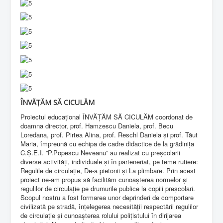
ÎNVĂȚĂM SĂ CICULĂM
Proiectul educațional ÎNVĂȚĂM SĂ CICULĂM coordonat de
doamna director, prof. Hamzescu Daniela, prof. Becu
Loredana, prof. Pirtea Alina, prof. Reschl Daniela și prof. Tăut
Maria, împreună cu echipa de cadre didactice de la grădinița
C.Ș.E.I. ”P.Popescu Neveanu” au realizat cu preșcolarii
diverse activități, individuale și în parteneriat, pe teme rutiere:
Regulile de circulație, De-a pietonii și La plimbare. Prin acest
proiect ne-am propus să facilităm cunoașterea normelor și
regulilor de circulație pe drumurile publice la copiii preșcolari.
Scopul nostru a fost formarea unor deprinderi de comportare
civilizată pe stradă, înțelegerea necesității respectării regulilor
de circulație și cunoașterea rolului polițistului în dirijarea