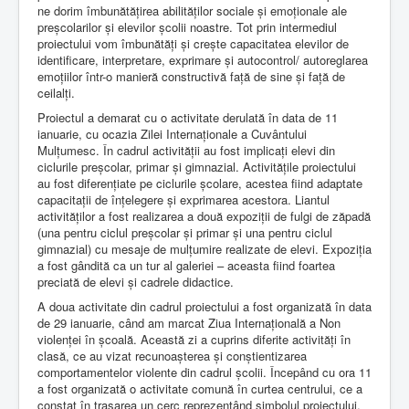
ne dorim îmbunătățirea abilităților sociale și emoționale ale
preșcolarilor și elevilor școlii noastre. Tot prin intermediul
proiectului vom îmbunătăți și crește capacitatea elevilor de
identificare, interpretare, exprimare și autocontrol/ autoreglarea
emoțiilor într-o manieră constructivă față de sine și față de
ceilalți.
Proiectul a demarat cu o activitate derulată în data de 11
ianuarie, cu ocazia Zilei Internaționale a Cuvântului
Mulțumesc. În cadrul activității au fost implicați elevi din
ciclurile preșcolar, primar și gimnazial. Activitățile proiectului
au fost diferențiate pe ciclurile școlare, acestea fiind adaptate
capacitații de înțelegere și exprimarea acestora. Liantul
activităților a fost realizarea a două expoziții de fulgi de zăpadă
(una pentru ciclul preșcolar și primar și una pentru ciclul
gimnazial) cu mesaje de mulțumire realizate de elevi. Expoziția
a fost gândită ca un tur al galeriei – aceasta fiind foartea
preciată de elevi și cadrele didactice.
A doua activitate din cadrul proiectului a fost organizată în data
de 29 ianuarie, când am marcat Ziua Internațională a Non
violenței în școală. Această zi a cuprins diferite activități în
clasă, ce au vizat recunoașterea și conștientizarea
comportamentelor violente din cadrul școlii. Începând cu ora 11
a fost organizată o activitate comună în curtea centrului, ce a
constat în trasarea un cerc reprezentând simbolul proiectului,