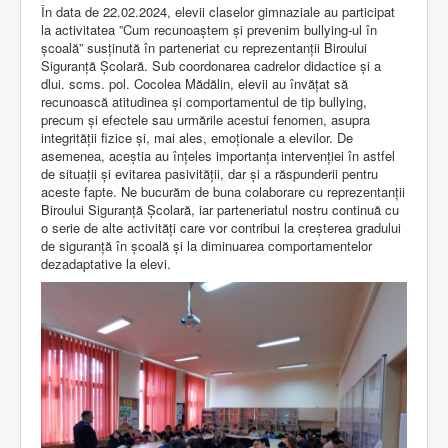
În data de 22.02.2024, elevii claselor gimnaziale au participat
la activitatea ”Cum recunoaștem și prevenim bullying-ul în
școală” susținută în parteneriat cu reprezentanții Biroului
Siguranță Școlară. Sub coordonarea cadrelor didactice și a
dlui. scms. pol. Cocolea Mădălin, elevii au învățat să
recunoască atitudinea și comportamentul de tip bullying,
precum și efectele sau urmările acestui fenomen, asupra
integrității fizice și, mai ales, emoționale a elevilor. De
asemenea, aceștia au înțeles importanța intervenției în astfel
de situații și evitarea pasivității, dar și a răspunderii pentru
aceste fapte. Ne bucurăm de buna colaborare cu reprezentanții
Biroului Siguranță Școlară, iar parteneriatul nostru continuă cu
o serie de alte activități care vor contribui la creșterea gradului
de siguranță în școală și la diminuarea comportamentelor
dezadaptative la elevi.