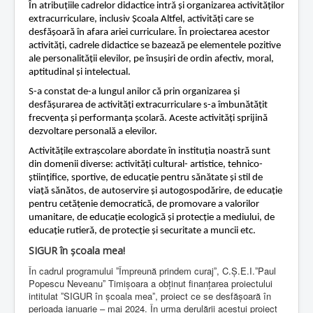
a
În atribuțiile cadrelor didactice intră și organizarea activităților
t
Contact
extracurriculare, inclusiv Școala Altfel, activități care se
i
desfășoară în afara ariei curriculare. În proiectarea acestor
n
Lectii e-learning
activități, cadrele didactice se bazează pe elementele pozitive
g
ale personalității elevilor, pe însușiri de ordin afectiv, moral,
:
Resurse-educationale
aptitudinal și intelectual.
1
S-a constat de-a lungul anilor că prin organizarea și
desfășurarea de activități extracurriculare s-a îmbunătățit
/
frecvența și performanța școlară. Aceste activități sprijină
dezvoltare personală a elevilor.
5
Activitățile extrașcolare abordate în instituția noastră sunt
din domenii diverse: activități cultural- artistice, tehnico-
științifice, sportive, de educație pentru sănătate și stil de
viață sănătos, de autoservire și autogospodărire, de educație
pentru cetățenie democratică, de promovare a valorilor
umanitare, de educație ecologică și protecție a mediului, de
educație rutieră, de protecție și securitate a muncii etc.
SIGUR în școala mea!
În cadrul programului ˮÎmpreună prindem curajˮ, C.Ș.E.I.ˮPaul
Popescu Neveanuˮ Timișoara a obținut finanțarea proiectului
intitulat ˮSIGUR în școala meaˮ, proiect ce se desfășoară în
perioada ianuarie – mai 2024. În urma derulării acestui proiect