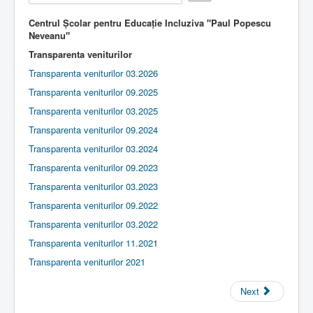
e
Rate
r
Contact
Centrul Școlar pentru Educație Incluziva "Paul Popescu
R
Neveanu"
a
Lectii e-learning
t
Transparenta veniturilor
i
Resurse-educationale
Transparenta veniturilor 03.2026
n
g
Transparenta veniturilor 09.2025
:
Transparenta veniturilor 03.2025
2
Transparenta veniturilor 09.2024
Transparenta veniturilor 03.2024
/
Transparenta veniturilor 09.2023
5
Transparenta veniturilor 03.2023
Transparenta veniturilor 09.2022
Transparenta veniturilor 03.2022
Transparenta veniturilor 11.202
1
Transparenta veniturilor 2021
Next