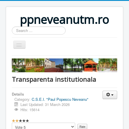
ppneveanutm.ro
Search
...
Home
Resurse
Transparenta institutionala
Publicatii
Parteneri
Details
Galerie foto
Category:
C.S.E.I. "Paul Popescu Neveanu"
Last Updated: 31 March 2026
Activitati
Hits: 15614
Util
U
s
Please
Anunturi