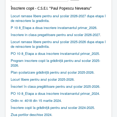
e
Rate
r
Contact
Înscriere copii - C.S.E.I. "Paul Popescu Neveanu"
R
a
Locuri ramase libere pentru anul școlar 2026-2027 dupa etapa I
Lectii e-learning
t
de reinscriere la gradinita
.
i
Resurse-educationale
P 10 8_Etapa a doua inscriere invatamantul primar_2026
.
n
g
Inscriere in clasa pregatitoare pentru anul scolar 2026-2027
.
:
Locuri ramase libere pentru anul școlar 2025-2026 dupa etapa I
de reinscriere la gradinita
.
2
PO 10 8_Etapa a doua inscriere invatamantul primar_2025
.
/
Program inscriere copii la grădiniță pentru anul scolar 2025-
2026
.
5
Plan școlarizare grădiniță pentru anul școlar 2025-2026
.
Locuri libere pentru anul școlar 2025-2026
.
Înscrieri în clasa pregătitoare pentru anul școlar 2025-2026
.
PO 10 8_Etapa a doua inscriere invatamantul primar_2024
.
Ordin nr. 4018 din 15 martie 2024
.
Înscriere copii la grădiniță pentru anul scolar 2024-2025
.
Ziua portilor deschise 2024
.