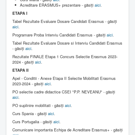
Acreditare ERASMUS+ prezentare - găsiți
aici
.
ETAPA I
Tabel Rezultate Evaluare Dosare Candidati Erasmus - găsiți
aici
.
Programare Proba Interviu Candidati Erasmus - găsiți
aici
.
Tabel Rezultate Evaluare Dosare si Interviu Candidati Erasmus
- găsiți
aici
.
Rezultate FINALE Etapa 1 Concurs Selectie Erasmus 2023-
2024 - găsiți
aici
.
ETAPA II
Apel - Conditii - Anexe Etapa II Selectie Mobilitati Erasmus
2023-2024 - găsiți
aici
.
PO selectie cadre didactice CSEI "P.P. NEVEANU" - găsiți
aici
.
PO suplinire mobilitati - găsiți
aici
.
Curs Spania - găsiți
aici
.
Curs Portugalia - găsiți
aici
.
Comunicare importanta Echipa de Acreditare Erasmus+ - găsiți