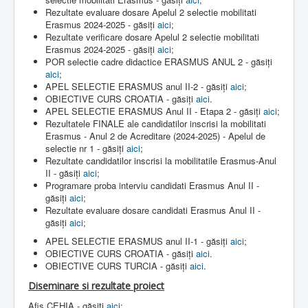
Rezultate evaluare dosare Apelul 2 selectie mobilitati
Erasmus 2024-2025 - găsiți
aici
;
Rezultate verificare dosare Apelul 2 selectie mobilitati
Erasmus 2024-2025 - găsiți
aici
;
POR selectie cadre didactice ERASMUS ANUL 2 - găsiți
aici
;
APEL SELECTIE ERASMUS anul II-2 - găsiți
aici
;
OBIECTIVE CURS CROATIA - găsiți
aici
.
APEL SELECTIE ERASMUS Anul II - Etapa 2 - găsiți
aici
;
Rezultatele FINALE ale candidatilor inscrisi la mobilitati
Erasmus - Anul 2 de Acreditare (2024-2025) - Apelul de
selectie nr 1 - găsiți
aici
;
Rezultate candidatilor inscrisi la mobilitatile Erasmus-Anul
II - găsiți
aici
;
Programare proba interviu candidati Erasmus Anul II -
găsiți
aici
;
Rezultate evaluare dosare candidati Erasmus Anul II -
găsiți
aici
;
APEL SELECTIE ERASMUS anul II-1 - găsiți
aici
;
OBIECTIVE CURS CROATIA - găsiți
aici
.
OBIECTIVE CURS TURCIA - găsiți
aici
.
Diseminare si rezultate proiect
Afis CEHIA - găsiți
aici
;