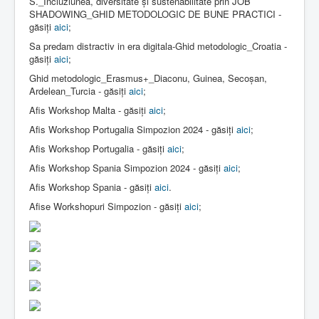
S._Incluziunea, diversitate și sustenabilitate prin JOB
SHADOWING_GHID METODOLOGIC DE BUNE PRACTICI -
găsiți
aici
;
Sa predam distractiv in era digitala-Ghid metodologic_Croatia -
găsiți
aici
;
Ghid metodologic_Erasmus+_Diaconu, Guinea, Secoșan,
Ardelean_Turcia - găsiți
aici
;
Afis Workshop Malta - găsiți
aici
;
Afis Workshop Portugalia Simpozion 2024 - găsiți
aici
;
Afis Workshop Portugalia - găsiți
aici
;
Afis Workshop Spania Simpozion 2024 - găsiți
aici
;
Afis Workshop Spania - găsiți
aici
.
Afise Workshopuri Simpozion - găsiți
aici
;