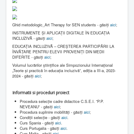
Ghid metodologic_Art Therapy for SEN students - găsiți
aici
;
INSTRUMENTE ȘI APLICAȚII DIGITALE ÎN EDUCAȚIA
INCLUZIVĂ - găsiți
aici
;
EDUCAȚIA INCLUZIVĂ – CREȘTEREA PARTICIPĂRII LA
ÎNVĂȚARE PENTRU ELEVII PROVENIȚI DIN MEDII
DIFERITE - găsiți
aici
;
Volumul lucrărilor științifice ale Simpozionului Internațional
„Teorie și practică în educația incluzivă”, ediția a III-a, 2023-
2024 - găsiți
aici
;
Informatii si proceduri proiect
Procedura selecție cadre didactice C.S.E.I. ”P.P.
NEVEANU” - găsiți
aici
;
Procedura suplinire mobilități - găsiți
aici
;
Condiții selecție - găsiți
aici
.
Curs Spania - găsiți
aici
.
Curs Portugalia - găsiți
aici
.
Curs Malta - găsiți
aici
.