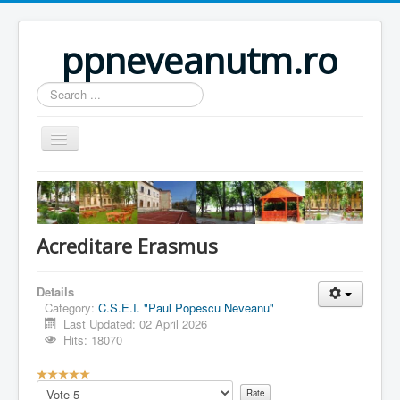
ppneveanutm.ro
Search
...
Home
Resurse
Acreditare Erasmus
Publicatii
Parteneri
Details
Galerie foto
Category:
C.S.E.I. "Paul Popescu Neveanu"
Last Updated: 02 April 2026
Activitati
Hits: 18070
Util
U
s
Please
Anunturi