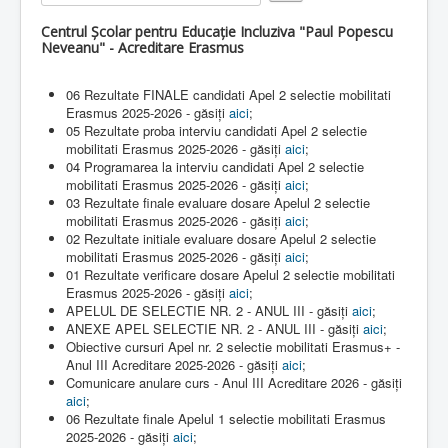
e
Rate
r
Contact
Centrul Școlar pentru Educație Incluziva "Paul Popescu
R
Neveanu" - Acreditare Erasmus
a
Lectii e-learning
t
i
06 Rezultate FINALE candidati Apel 2 selectie mobilitati
Resurse-educationale
n
Erasmus 2025-2026 - găsiți
aici
;
g
05 Rezultate proba interviu candidati Apel 2 selectie
:
mobilitati Erasmus 2025-2026 - găsiți
aici
;
04 Programarea la interviu candidati Apel 2 selectie
5
mobilitati Erasmus 2025-2026 - găsiți
aici
;
03 Rezultate finale evaluare dosare Apelul 2 selectie
/
mobilitati Erasmus 2025-2026 - găsiți
aici
;
02 Rezultate initiale evaluare dosare Apelul 2 selectie
5
mobilitati Erasmus 2025-2026 - găsiți
aici
;
01 Rezultate verificare dosare Apelul 2 selectie mobilitati
Erasmus 2025-2026 - găsiți
aici
;
APELUL DE SELECTIE NR. 2 - ANUL III - găsiți
aici
;
ANEXE APEL SELECTIE NR. 2 - ANUL III - găsiți
aici
;
Obiective cursuri Apel nr. 2 selectie mobilitati Erasmus+ -
Anul III Acreditare 2025-2026 - găsiți
aici
;
Comunicare anulare curs - Anul III Acreditare 2026 - găsiți
aici
;
06 Rezultate finale Apelul 1 selectie mobilitati Erasmus
2025-2026 - găsiți
aici
;