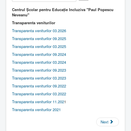
e
Rate
r
Contact
Centrul Școlar pentru Educație Incluziva "Paul Popescu
R
Neveanu"
a
Lectii e-learning
t
Transparenta veniturilor
i
Resurse-educationale
Transparenta veniturilor 03.2026
n
g
Transparenta veniturilor 09.2025
:
Transparenta veniturilor 03.2025
2
Transparenta veniturilor 09.2024
Transparenta veniturilor 03.2024
/
Transparenta veniturilor 09.2023
5
Transparenta veniturilor 03.2023
Transparenta veniturilor 09.2022
Transparenta veniturilor 03.2022
Transparenta veniturilor 11.202
1
Transparenta veniturilor 2021
Next