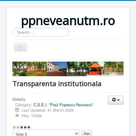
ppneveanutm.ro
Search
...
Home
Resurse
Transparenta institutionala
Publicatii
Parteneri
Details
Galerie foto
Category:
C.S.E.I. "Paul Popescu Neveanu"
Last Updated: 31 March 2026
Activitati
Hits: 15598
Util
U
s
Please
Anunturi