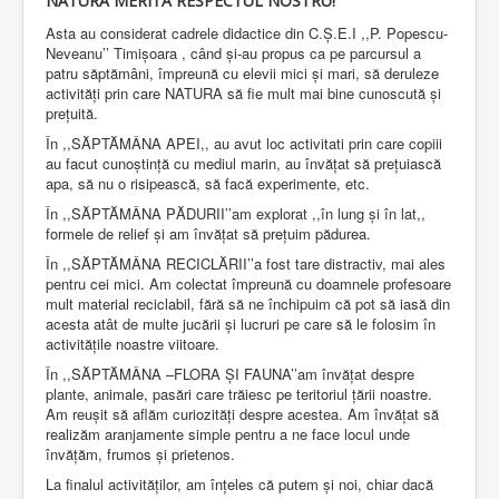
NATURA MERITĂ RESPECTUL NOSTRU!
Asta au considerat cadrele didactice din C.Ș.E.I ,,P. Popescu-
Neveanu’’ Timișoara , când și-au propus ca pe parcursul a
patru săptămâni, împreună cu elevii mici și mari, să deruleze
activități prin care NATURA să fie mult mai bine cunoscută și
prețuită.
În ,,SĂPTĂMÂNA APEI,, au avut loc activitati prin care copiii
au facut cunoștință cu mediul marin, au învățat să prețuiască
apa, să nu o risipească, să facă experimente, etc.
În ,,SĂPTĂMÂNA PĂDURII’’am explorat ,,în lung și în lat,,
formele de relief și am învățat să prețuim pădurea.
În ,,SĂPTĂMÂNA RECICLĂRII’’a fost tare distractiv, mai ales
pentru cei mici. Am colectat împreună cu doamnele profesoare
mult material reciclabil, fără să ne închipuim că pot să iasă din
acesta atât de multe jucării și lucruri pe care să le folosim în
activitățile noastre viitoare.
În ,,SĂPTĂMÂNA –FLORA ȘI FAUNA’’am învățat despre
plante, animale, pasări care trăiesc pe teritoriul țării noastre.
Am reușit să aflăm curiozități despre acestea. Am învățat să
realizăm aranjamente simple pentru a ne face locul unde
învățăm, frumos și prietenos.
La finalul activităților, am înțeles că putem și noi, chiar dacă