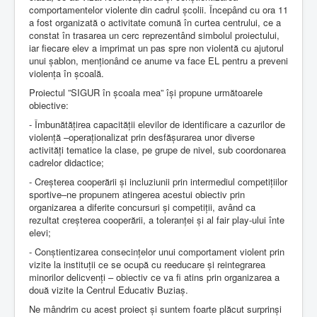
comportamentelor violente din cadrul școlii. Începând cu ora 11
a fost organizată o activitate comună în curtea centrului, ce a
constat în trasarea un cerc reprezentând simbolul proiectului,
iar fiecare elev a imprimat un pas spre non violentă cu ajutorul
unui șablon, menționând ce anume va face EL pentru a preveni
violența în școală.
Proiectul ”SIGUR în școala mea” își propune următoarele
obiective:
- Îmbunătățirea capacității elevilor de identificare a cazurilor de
violență –operaționalizat prin desfășurarea unor diverse
activități tematice la clase, pe grupe de nivel, sub coordonarea
cadrelor didactice;
- Creșterea cooperării și incluziunii prin intermediul competițiilor
sportive–ne propunem atingerea acestui obiectiv prin
organizarea a diferite concursuri și competiții, având ca
rezultat creșterea cooperării, a toleranței și al fair play-ului înte
elevi;
- Conștientizarea consecințelor unui comportament violent prin
vizite la instituții ce se ocupă cu reeducare și reintegrarea
minorilor delicvenți – obiectiv ce va fi atins prin organizarea a
două vizite la Centrul Educativ Buziaș.
Ne mândrim cu acest proiect și suntem foarte plăcut surprinși