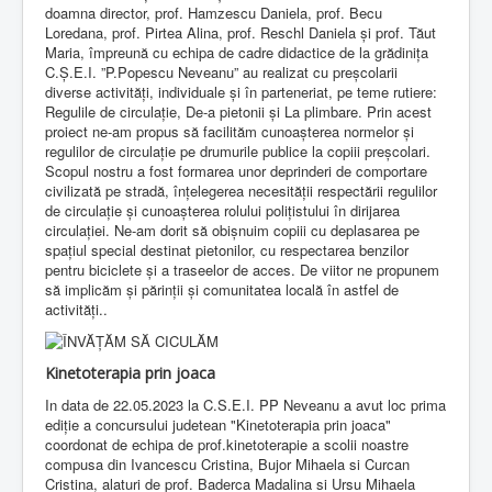
doamna director, prof. Hamzescu Daniela, prof. Becu
Loredana, prof. Pirtea Alina, prof. Reschl Daniela și prof. Tăut
Maria, împreună cu echipa de cadre didactice de la grădinița
C.Ș.E.I. ”P.Popescu Neveanu” au realizat cu preșcolarii
diverse activități, individuale și în parteneriat, pe teme rutiere:
Regulile de circulație, De-a pietonii și La plimbare. Prin acest
proiect ne-am propus să facilităm cunoașterea normelor și
regulilor de circulație pe drumurile publice la copiii preșcolari.
Scopul nostru a fost formarea unor deprinderi de comportare
civilizată pe stradă, înțelegerea necesității respectării regulilor
de circulație și cunoașterea rolului polițistului în dirijarea
circulației. Ne-am dorit să obișnuim copiii cu deplasarea pe
spațiul special destinat pietonilor, cu respectarea benzilor
pentru biciclete și a traseelor de acces. De viitor ne propunem
să implicăm și părinții și comunitatea locală în astfel de
activități..
Kinetoterapia prin joaca
In data de 22.05.2023 la C.S.E.I. PP Neveanu a avut loc prima
ediție a concursului judetean "Kinetoterapia prin joaca"
coordonat de echipa de prof.kinetoterapie a scolii noastre
compusa din Ivancescu Cristina, Bujor Mihaela si Curcan
Cristina, alaturi de prof. Baderca Madalina si Ursu Mihaela