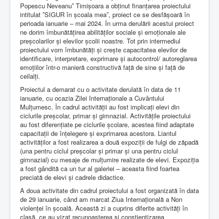
Popescu Neveanuˮ Timișoara a obținut finanțarea proiectului
intitulat ˮSIGUR în școala meaˮ, proiect ce se desfășoară în
perioada ianuarie – mai 2024. În urma derulării acestui proiect
ne dorim îmbunătățirea abilităților sociale și emoționale ale
preșcolarilor și elevilor școlii noastre. Tot prin intermediul
proiectului vom îmbunătăți și crește capacitatea elevilor de
identificare, interpretare, exprimare și autocontrol/ autoreglarea
emoțiilor într-o manieră constructivă față de sine și față de
ceilalți.
Proiectul a demarat cu o activitate derulată în data de 11
ianuarie, cu ocazia Zilei Internaționale a Cuvântului
Mulțumesc. În cadrul activității au fost implicați elevi din
ciclurile preșcolar, primar și gimnazial. Activitățile proiectului
au fost diferențiate pe ciclurile școlare, acestea fiind adaptate
capacitații de înțelegere și exprimarea acestora. Liantul
activităților a fost realizarea a două expoziții de fulgi de zăpadă
(una pentru ciclul preșcolar și primar și una pentru ciclul
gimnazial) cu mesaje de mulțumire realizate de elevi. Expoziția
a fost gândită ca un tur al galeriei – aceasta fiind foartea
preciată de elevi și cadrele didactice.
A doua activitate din cadrul proiectului a fost organizată în data
de 29 ianuarie, când am marcat Ziua Internațională a Non
violenței în școală. Această zi a cuprins diferite activități în
clasă, ce au vizat recunoașterea și conștientizarea