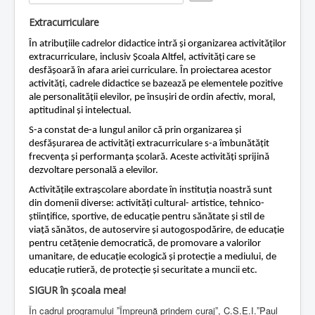
e
Rate
r
Contact
Extracurriculare
R
a
Lectii e-learning
În atribuțiile cadrelor didactice intră și organizarea activităților
t
extracurriculare, inclusiv Școala Altfel, activități care se
i
Resurse-educationale
desfășoară în afara ariei curriculare. În proiectarea acestor
n
activități, cadrele didactice se bazează pe elementele pozitive
g
ale personalității elevilor, pe însușiri de ordin afectiv, moral,
:
aptitudinal și intelectual.
1
S-a constat de-a lungul anilor că prin organizarea și
desfășurarea de activități extracurriculare s-a îmbunătățit
/
frecvența și performanța școlară. Aceste activități sprijină
dezvoltare personală a elevilor.
5
Activitățile extrașcolare abordate în instituția noastră sunt
din domenii diverse: activități cultural- artistice, tehnico-
științifice, sportive, de educație pentru sănătate și stil de
viață sănătos, de autoservire și autogospodărire, de educație
pentru cetățenie democratică, de promovare a valorilor
umanitare, de educație ecologică și protecție a mediului, de
educație rutieră, de protecție și securitate a muncii etc.
SIGUR în școala mea!
În cadrul programului ˮÎmpreună prindem curajˮ, C.Ș.E.I.ˮPaul