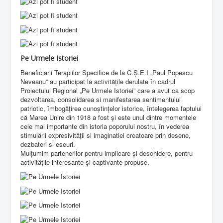
Pe Urmele Istoriei
Beneficiarii Terapiilor Specifice de la C.Ș.E.I „Paul Popescu
Neveanu” au participat la activitățile derulate în cadrul
Proiectului Regional „Pe Urmele Istoriei” care a avut ca scop
dezvoltarea, consolidarea si manifestarea sentimentului
patriotic, îmbogăţirea cunoștințelor istorice, întelegerea faptului
că Marea Unire din 1918 a fost şi este unul dintre momentele
cele mai importante din istoria poporului nostru, în vederea
stimulării expresivităţii si imaginatiei creatoare prin desene,
dezbateri si eseuri.
Mulțumim partenerilor pentru implicare și deschidere, pentru
activitățile interesante și captivante propuse.