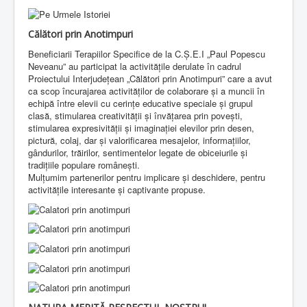
Călători prin Anotimpuri
Beneficiarii Terapiilor Specifice de la C.Ș.E.I „Paul Popescu
Neveanu” au participat la activitățile derulate în cadrul
Proiectului Interjudețean „Călători prin Anotimpuri” care a avut
ca scop încurajarea activităților de colaborare și a muncii în
echipă între elevii cu cerințe educative speciale și grupul
clasă, stimularea creativității și învățarea prin povești,
stimularea expresivității și imaginației elevilor prin desen,
pictură, colaj, dar și valorificarea mesajelor, informațiilor,
gândurilor, trăirilor, sentimentelor legate de obiceiurile și
tradițiile populare românești.
Mulțumim partenerilor pentru implicare și deschidere, pentru
activitățile interesante și captivante propuse.