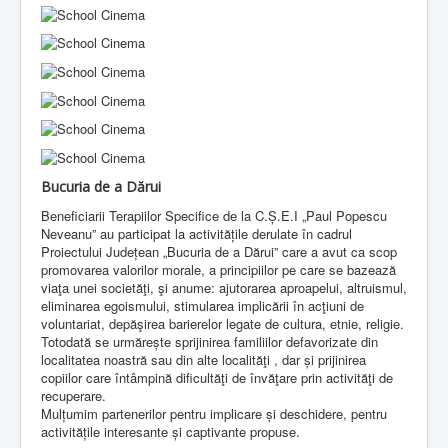
Bucuria de a Dărui
Beneficiarii Terapiilor Specifice de la C.Ș.E.I „Paul Popescu
Neveanu” au participat la activitățile derulate în cadrul
Proiectului Județean „Bucuria de a Dărui” care a avut ca scop
promovarea valorilor morale, a principiilor pe care se bazează
viaţa unei societăţi, şi anume: ajutorarea aproapelui, altruismul,
eliminarea egoismului, stimularea implicării în acţiuni de
voluntariat, depăşirea barierelor legate de cultura, etnie, religie.
Totodată se urmărește sprijinirea familiilor defavorizate din
localitatea noastră sau din alte localităţi , dar și prijinirea
copiilor care întâmpină dificultăţi de învăţare prin activităţi de
recuperare.
Mulțumim partenerilor pentru implicare și deschidere, pentru
activitățile interesante și captivante propuse.