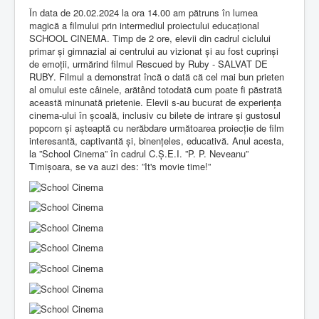
În data de 20.02.2024 la ora 14.00 am pătruns în lumea
magică a filmului prin intermediul proiectului educațional
SCHOOL CINEMA. Timp de 2 ore, elevii din cadrul ciclului
primar și gimnazial ai centrului au vizionat și au fost cuprinși
de emoții, urmărind filmul Rescued by Ruby - SALVAT DE
RUBY. Filmul a demonstrat încă o dată că cel mai bun prieten
al omului este câinele, arătând totodată cum poate fi păstrată
această minunată prietenie. Elevii s-au bucurat de experiența
cinema-ului în școală, inclusiv cu bilete de intrare și gustosul
popcorn și așteaptă cu nerăbdare următoarea proiecție de film
interesantă, captivantă și, binențeles, educativă. Anul acesta,
la ”School Cinema” în cadrul C.Ș.E.I. ”P. P. Neveanu”
Timișoara, se va auzi des: ”It's movie time!”