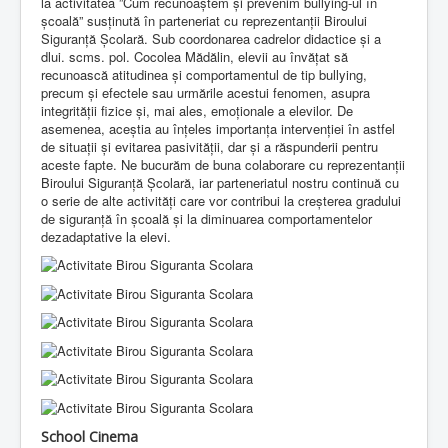
la activitatea ”Cum recunoaștem și prevenim bullying-ul în
școală” susținută în parteneriat cu reprezentanții Biroului
Siguranță Școlară. Sub coordonarea cadrelor didactice și a
dlui. scms. pol. Cocolea Mădălin, elevii au învățat să
recunoască atitudinea și comportamentul de tip bullying,
precum și efectele sau urmările acestui fenomen, asupra
integrității fizice și, mai ales, emoționale a elevilor. De
asemenea, aceștia au înțeles importanța intervenției în astfel
de situații și evitarea pasivității, dar și a răspunderii pentru
aceste fapte. Ne bucurăm de buna colaborare cu reprezentanții
Biroului Siguranță Școlară, iar parteneriatul nostru continuă cu
o serie de alte activități care vor contribui la creșterea gradului
de siguranță în școală și la diminuarea comportamentelor
dezadaptative la elevi.
School Cinema