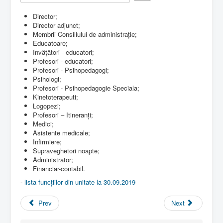
e
Rate
r
Contact
Director;
R
Director adjunct;
a
Lectii e-learning
Membrii Consiliului de administrație;
t
Educatoare;
i
Resurse-educationale
Învățători - educatori;
n
Profesori - educatori;
g
Profesori - Psihopedagogi;
:
Psihologi;
Profesori - Psihopedagogie Speciala;
2
Kinetoterapeuti;
Logopezi;
/
Profesori – Itineranți;
Medici;
5
Asistente medicale;
Infirmiere;
Supraveghetori noapte;
Administrator;
Financiar-contabil.
-
lista funcțiilor din unitate la 30.09.2019
Prev
Next