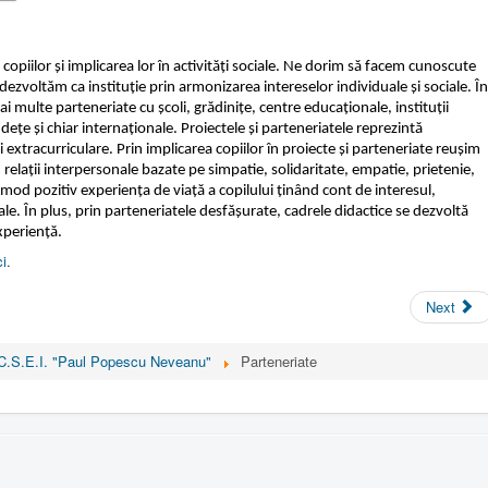
copiilor și implicarea lor în activități sociale. Ne dorim să facem cunoscute
 dezvoltăm ca instituție prin armonizarea intereselor individuale și sociale. În
ai multe parteneriate cu școli, grădinițe, centre educaționale, instituții
județe și chiar internaționale. Proiectele și parteneriatele reprezintă
 și extracurriculare. Prin implicarea copiilor în proiecte și parteneriate reușim
 relații interpersonale bazate pe simpatie, solidaritate, empatie, prietenie,
mod pozitiv experiența de viață a copilului ținând cont de interesul,
sale. În plus, prin parteneriatele desfășurate, cadrele didactice se dezvoltă
xperiență.
ci
.
Next
C.S.E.I. "Paul Popescu Neveanu"
Parteneriate