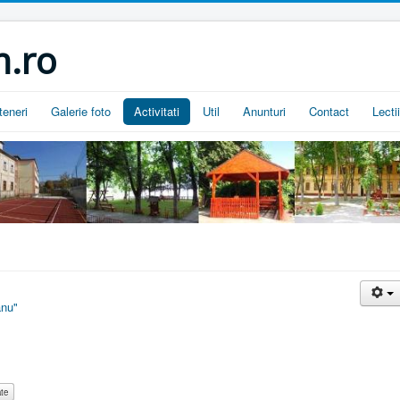
.ro
teneri
Galerie foto
Activitati
Util
Anunturi
Contact
Lecti
anu"