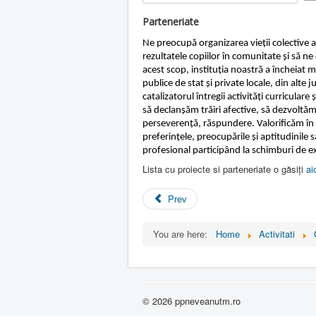
e
Rate
r
Parteneriate
R
a
Ne preocupă organizarea vieții colective a 
t
rezultatele copiilor în comunitate și să ne
i
acest scop, instituția noastră a încheiat m
n
publice de stat și private locale, din alte 
g
catalizatorul întregii activități curriculare
:
să declanșăm trăiri afective, să dezvoltăm
perseverență, răspundere. Valorificăm în 
2
preferințele, preocupările și aptitudinile 
profesional participând la schimburi de e
/
Lista cu proiecte si parteneriate o găsiți
ai
5
Prev
You are here:
Home
Activitati
© 2026 ppneveanutm.ro