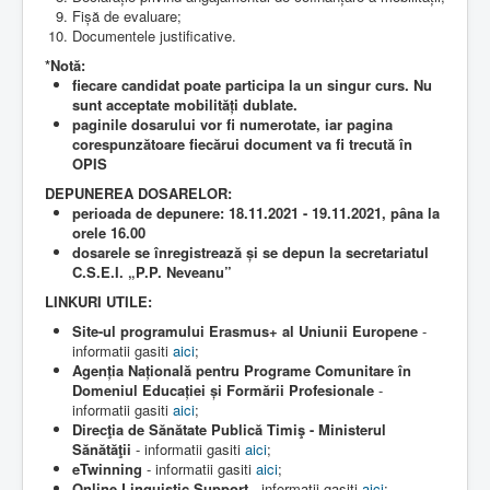
Fișă de evaluare;
Documentele justificative.
*Notă:
fiecare candidat poate participa la un singur curs. Nu
sunt acceptate mobilități dublate.
paginile dosarului vor fi numerotate, iar pagina
corespunzătoare fiecărui document va fi trecută în
OPIS
DEPUNEREA DOSARELOR:
perioada de depunere: 18.11.2021 - 19.11.2021, pâna la
orele 16.00
dosarele se înregistrează și se depun la secretariatul
C.S.E.I. „P.P. Neveanu”
LINKURI UTILE:
Site-ul programului Erasmus+ al Uniunii Europene
-
informatii gasiti
aici
;
Agenția Națională pentru Programe Comunitare în
Domeniul Educației și Formării Profesionale
-
informatii gasiti
aici
;
Direcţia de Sănătate Publică Timiş - Ministerul
Sănătăţii
- informatii gasiti
aici
;
eTwinning
- informatii gasiti
aici
;
Online Linguistic Support
- informatii gasiti
aici
;