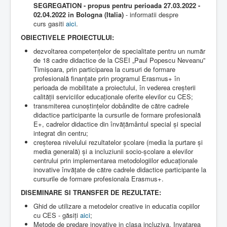
SEGREGATION - propus pentru perioada 27.03.2022 -
02.04.2022 in Bologna (Italia)
- informatii despre
curs gasiti
aici
.
OBIECTIVELE PROIECTULUI:
dezvoltarea competențelor de specialitate pentru un număr
de 18 cadre didactice de la CSEI „Paul Popescu Neveanu”
Timișoara, prin participarea la cursuri de formare
profesională finanțate prin programul Erasmus+ în
perioada de mobilitate a proiectului, în vederea creșterii
calității serviciilor educaționale oferite elevilor cu CES;
transmiterea cunoștințelor dobândite de către cadrele
didactice participante la cursurile de formare profesională
E+, cadrelor didactice din învățământul special și special
integrat din centru;
creșterea nivelului rezultatelor școlare (media la purtare și
media generală) și a incluziunii socio-școlare a elevilor
centrului prin implementarea metodologiilor educaționale
inovative învățate de către cadrele didactice participante la
cursurile de formare profesionala Erasmus+.
DISEMINARE SI TRANSFER DE REZULTATE:
Ghid de utilizare a metodelor creative in educatia copiilor
cu CES - găsiți
aici
;
Metode de predare inovative in clasa incluziva. Invatarea