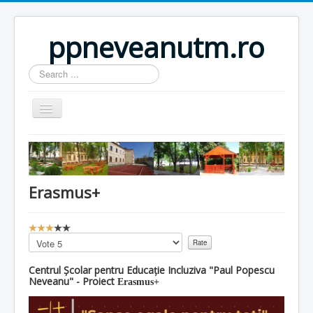
ppneveanutm.ro
Search
...
Home
Resurse
Erasmus+
Publicatii
Parteneri
U
Galerie foto
s
Please
e
Rate
Activitati
r
Centrul Școlar pentru Educație Incluziva "Paul Popescu
R
Neveanu" - Proiect
Erasmus+
Util
a
t
Anunturi