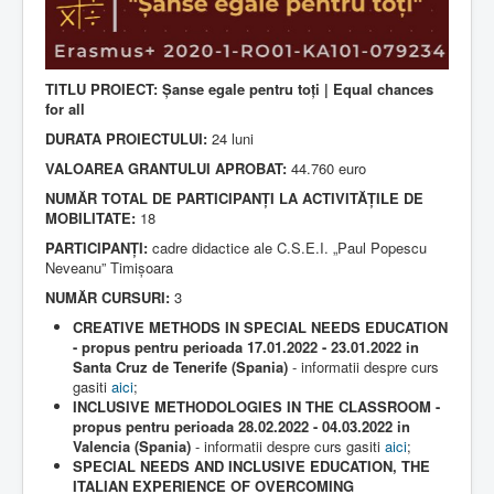
i
n
Contact
g
:
Lectii e-learning
TITLU PROIECT: Șanse egale pentru toți | Equal chances
3
Resurse-educationale
for all
DURATA PROIECTULUI:
24 luni
/
VALOAREA GRANTULUI APROBAT:
44.760 euro
5
NUMĂR TOTAL DE PARTICIPANȚI LA ACTIVITĂȚILE DE
MOBILITATE:
18
PARTICIPANȚI:
cadre didactice ale C.S.E.I. „Paul Popescu
Neveanu” Timișoara
NUMĂR CURSURI:
3
CREATIVE METHODS IN SPECIAL NEEDS EDUCATION
- propus pentru perioada 17.01.2022 - 23.01.2022 in
Santa Cruz de Tenerife (Spania)
- informatii despre curs
gasiti
aici
;
INCLUSIVE METHODOLOGIES IN THE CLASSROOM -
propus pentru perioada 28.02.2022 - 04.03.2022 in
Valencia (Spania)
- informatii despre curs gasiti
aici
;
SPECIAL NEEDS AND INCLUSIVE EDUCATION, THE
ITALIAN EXPERIENCE OF OVERCOMING