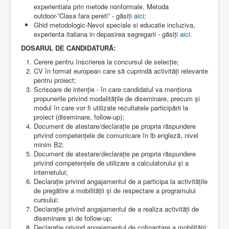
experientiala prin metode nonformale. Metoda
outdoor-”Clasa fara pereti” - găsiți
aici
;
Ghid metodologic-Nevoi speciale si educatie incluziva,
experienta italiana in depasirea segregarii - găsiți
aici
.
DOSARUL DE CANDIDATURĂ:
Cerere pentru înscrierea la concursul de selecție;
CV în format european care să cuprindă activități relevante
pentru proiect;
Scrisoare de intenție - în care candidatul va menționa
propunerile privind modalitățile de diseminare, precum și
modul în care vor fi utilizate rezultatele participării la
proiect (diseminare, follow-up);
Document de atestare/declarație pe propria răspundere
privind competențele de comunicare în lb engleză, nivel
minim B2;
Document de atestare/declarație pe propria răspundere
privind competențele de utilizare a calculatorului și a
internetului;
Declarație privind angajamentul de a participa la activitățile
de pregătire a mobilității și de respectare a programului
cursului;
Declarație privind angajamentul de a realiza activități de
diseminare și de follow-up;
Declarație privind angajamentul de cofinanțare a mobilității;