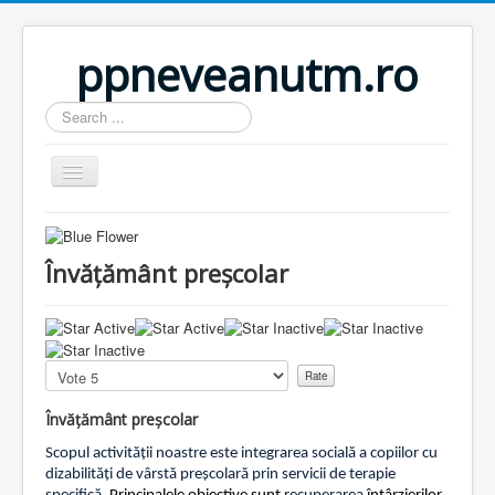
ppneveanutm.ro
Search
...
Home
Resurse
Învățământ preșcolar
Publicatii
U
Parteneri
s
e
Please
Galerie foto
r
Rate
R
Activitati
Învățământ preșcolar
a
t
Util
Scopul activității noastre este integrarea socială a copiilor cu
i
dizabilități de vârstă preșcolară prin servicii de terapie
n
Anunturi