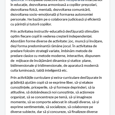
specifică.
Principalele obiective sunt
recuperarea
întârzierilor
g
în educație, dezvoltarea armonioasă a copiilor preșcolari,
:
Contact
dezvoltarea fizică, mentală, dezvoltarea comunicării,
dezvoltarea socio-emoțională și formarea autonomiei
Lectii e-learning
2
personale. Ne bazăm pe o colaborare judicioasă și eficientă
Resurse-educationale
cu părinții și tutorii copiilor.
/
Prin activitatea instructiv-educativă desfășurată stimulăm
5
optim fiecare copil în vederea creșterii independenței.
Abordăm forme diverse de activitate: joc, muncă și învățare,
deși forma predominantă rămâne jocul. În activitatea de
predare folosim strategii variate, îmbinăm metode de
predare clasice cu metode moderne, interactive, dispunem
de
mijloace de învățământ dinamice și statice: plane,
bidimensionale și tridimensionale, de aparatură modernă:
cutia luminoasă, tablă inteligentă etc.
Prin activitățile curriculare și extra-curriculare desfășurate în
grădiniță ajutăm copii să se exprime liber, să-și etaleze
cunoștințele, priceperile, să-și formeze deprinderi, să ia
atitudine, să dobândească noi cunoștințe, să acționeze
organizat, să se concentreze pe temă, să-și imagineze
momente, să se comporte adecvat în situații diverse, să-și
exprime sentimentele, să socializeze, să colaboreze pe
diverse subiecte, dar să și concureze, să finalizeze diverse