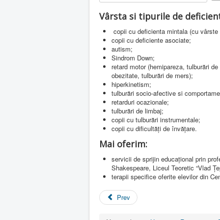
e
Rate
r
Vârsta si tipurile de deficie
R
a
copii cu deficienta mintala (cu vârste 
t
copii cu deficiente asociate;
i
autism;
n
Sindrom Down;
g
retard motor (hemipareza, tulburări de 
:
obezitate, tulburări de mers);
hiperkinetism;
5
tulburări socio-afective si comportame
retarduri ocazionale;
/
tulburări de limbaj;
copii cu tulburări instrumentale;
5
copii cu dificultăți de învățare.
Mai oferim:
servicii de sprijin educațional prin prof
Shakespeare, Liceul Teoretic “Vlad Țep
terapii specifice oferite elevilor din C
Prev