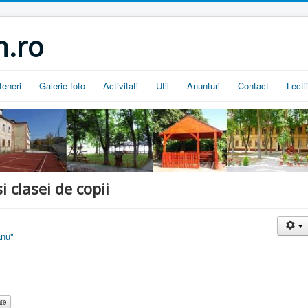
.ro
teneri
Galerie foto
Activitati
Util
Anunturi
Contact
Lecti
clasei de copii
anu"