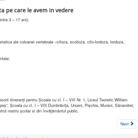
nta pe care le avem in vedere
intre 3 – 17 ani);
statica ale coloanei vertebrale –cifoza, scolioza, cifo-lordoza, lordoza,
ntale;
esorii itineranți pentru Școala cu cl. I – VIII Nr. 1, Liceul Teoretic William
eș”, Școala cu cl. I – VIII Dumbrăvița, Urseni, Pișchia, Murani, Sânandrei;
entrul nostru școlar si din învățământul public.
Next