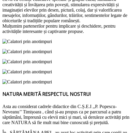
creativității și învățarea prin povești, stimularea expresivității și
imaginației elevilor prin desen, pictură, colaj, dar și valorificarea
mesajelor, informațiilor, gândurilor, trăirilor, sentimentelor legate de
obiceiurile și tradițiile populare românești.
Mulțumim partenerilor pentru implicare și deschidere, pentru
activitățile interesante și captivante propuse.
NATURA MERITĂ RESPECTUL NOSTRU!
Asta au considerat cadrele didactice din C.Ș.E.I ,,P. Popescu-
Neveanu’’ Timișoara , când și-au propus ca pe parcursul a patru
săptămâni, împreună cu elevii mici și mari, să deruleze activități prin
care NATURA să fie mult mai bine cunoscută și prețuită.
În ,,SĂPTĂMÂNA APEI,, au avut loc activitati prin care copiii au