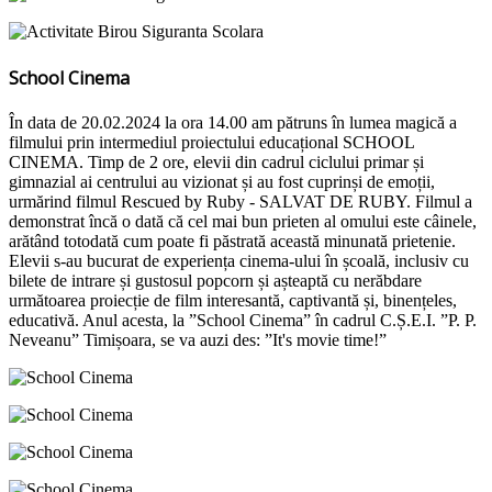
School Cinema
În data de 20.02.2024 la ora 14.00 am pătruns în lumea magică a
filmului prin intermediul proiectului educațional SCHOOL
CINEMA. Timp de 2 ore, elevii din cadrul ciclului primar și
gimnazial ai centrului au vizionat și au fost cuprinși de emoții,
urmărind filmul Rescued by Ruby - SALVAT DE RUBY. Filmul a
demonstrat încă o dată că cel mai bun prieten al omului este câinele,
arătând totodată cum poate fi păstrată această minunată prietenie.
Elevii s-au bucurat de experiența cinema-ului în școală, inclusiv cu
bilete de intrare și gustosul popcorn și așteaptă cu nerăbdare
următoarea proiecție de film interesantă, captivantă și, binențeles,
educativă. Anul acesta, la ”School Cinema” în cadrul C.Ș.E.I. ”P. P.
Neveanu” Timișoara, se va auzi des: ”It's movie time!”