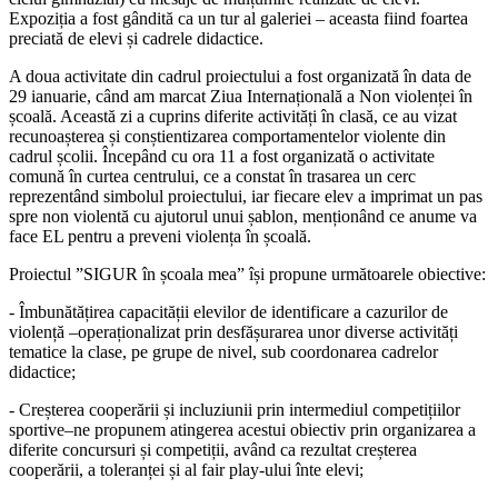
Expoziția a fost gândită ca un tur al galeriei – aceasta fiind foartea
preciată de elevi și cadrele didactice.
A doua activitate din cadrul proiectului a fost organizată în data de
29 ianuarie, când am marcat Ziua Internațională a Non violenței în
școală. Această zi a cuprins diferite activități în clasă, ce au vizat
recunoașterea și conștientizarea comportamentelor violente din
cadrul școlii. Începând cu ora 11 a fost organizată o activitate
comună în curtea centrului, ce a constat în trasarea un cerc
reprezentând simbolul proiectului, iar fiecare elev a imprimat un pas
spre non violentă cu ajutorul unui șablon, menționând ce anume va
face EL pentru a preveni violența în școală.
Proiectul ”SIGUR în școala mea” își propune următoarele obiective:
- Îmbunătățirea capacității elevilor de identificare a cazurilor de
violență –operaționalizat prin desfășurarea unor diverse activități
tematice la clase, pe grupe de nivel, sub coordonarea cadrelor
didactice;
- Creșterea cooperării și incluziunii prin intermediul competițiilor
sportive–ne propunem atingerea acestui obiectiv prin organizarea a
diferite concursuri și competiții, având ca rezultat creșterea
cooperării, a toleranței și al fair play-ului înte elevi;