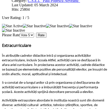
Category:
C.S.E.I. "Paul Popescu Neveanu"
Last Updated: 05 March 2024
Hits: 25804
User Rating:
1
/
5
Please Rate
Extracurriculare
În atribuțiile cadrelor didactice intră și organizarea activităților
extracurriculare, inclusiv Școala Altfel, activități care se desfășoară în
afara ariei curriculare. În proiectarea acestor activități, cadrele didactice
se bazează pe elementele pozitive ale personalității elevilor, pe însușiri de
ordin afectiv, moral, aptitudinal și intelectual.
S-a constat de-a lungul anilor că prin organizarea și desfășurarea de
activități extracurriculare s-a îmbunătățit frecvența și performanța
școlară. Aceste activități sprijină dezvoltare personală a elevilor.
Activitățile extrașcolare abordate în instituția noastră sunt din domenii
diverse: activități cultural- artistice, tehnico-științifice, sportive, de