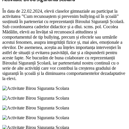
În data de 22.02.2024, elevii claselor gimnaziale au participat la
activitatea ”Cum recunoaștem și prevenim bullying-ul în școală”
susținută în parteneriat cu reprezentanții Biroului Siguranță Școlară.
Sub coordonarea cadrelor didactice și a dlui. scms. pol. Cocolea
Mădălin, elevii au învățat să recunoască atitudinea și
comportamentul de tip bullying, precum și efectele sau urmările
acestui fenomen, asupra integrității fizice și, mai ales, emoționale a
elevilor. De asemenea, aceștia au înțeles importanța intervenției în
astfel de situații și evitarea pasivității, dar și a răspunderii pentru
aceste fapte. Ne bucurăm de buna colaborare cu reprezentanții
Biroului Siguranță Școlară, iar parteneriatul nostru continuă cu o
serie de alte activități care vor contribui la creșterea gradului de
siguranță în școală și la diminuarea comportamentelor dezadaptative
la elevi.