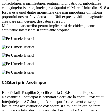
consolidarea si manifestarea sentimentului patriotic, îmbogăţirea
cunoștințelor istorice, întelegerea faptului că Marea Unire din 1918 a
fost şi este unul dintre momentele cele mai importante din istoria
poporului nostru, în vederea stimulării expresivităţii si imaginatiei
creatoare prin desene, dezbateri si eseuri.
Mulțumim partenerilor pentru implicare și deschidere, pentru
activitățile interesante și captivante propuse.
Călători prin Anotimpuri
Beneficiarii Terapiilor Specifice de la C.Ș.E.I „Paul Popescu
Neveanu” au participat la activitățile derulate în cadrul Proiectului
Interjudețean „Călători prin Anotimpuri” care a avut ca scop
încurajarea activităților de colaborare și a muncii în echipă între
elevii cu cerințe educative speciale și grupul clasă, stimularea