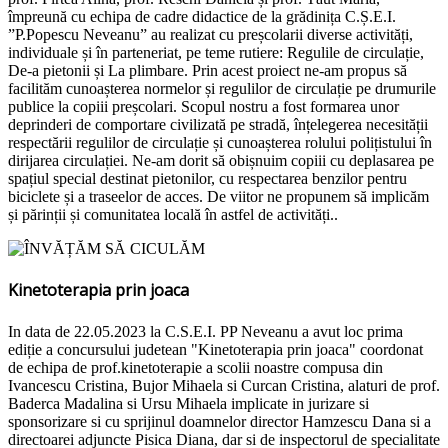
împreună cu echipa de cadre didactice de la grădinița C.Ș.E.I.
”P.Popescu Neveanu” au realizat cu preșcolarii diverse activități,
individuale și în parteneriat, pe teme rutiere: Regulile de circulație,
De-a pietonii și La plimbare. Prin acest proiect ne-am propus să
facilităm cunoașterea normelor și regulilor de circulație pe drumurile
publice la copiii preșcolari. Scopul nostru a fost formarea unor
deprinderi de comportare civilizată pe stradă, înțelegerea necesității
respectării regulilor de circulație și cunoașterea rolului polițistului în
dirijarea circulației. Ne-am dorit să obișnuim copiii cu deplasarea pe
spațiul special destinat pietonilor, cu respectarea benzilor pentru
biciclete și a traseelor de acces. De viitor ne propunem să implicăm
și părinții și comunitatea locală în astfel de activități..
Kinetoterapia prin joaca
In data de 22.05.2023 la C.S.E.I. PP Neveanu a avut loc prima
ediție a concursului judetean "Kinetoterapia prin joaca" coordonat
de echipa de prof.kinetoterapie a scolii noastre compusa din
Ivancescu Cristina, Bujor Mihaela si Curcan Cristina, alaturi de prof.
Baderca Madalina si Ursu Mihaela implicate in jurizare si
sponsorizare si cu sprijinul doamnelor director Hamzescu Dana si a
directoarei adjuncte Pisica Diana, dar si de inspectorul de specialitate