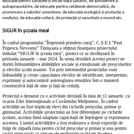
educație pentru sănătate și stil de viață sănătos, de autoservire și
autogospodărire, de educație pentru cetățenie democratică, de
promovare a valorilor umanitare, de educație ecologică și protecție a
mediului, de educație rutieră, de protecție și securitate a muncii etc.
SIGUR în școala mea!
În cadrul programului ˮÎmpreună prindem curajˮ, C.Ș.E.I.ˮPaul
Popescu Neveanuˮ Timișoara a obținut finanțarea proiectului
intitulat ˮSIGUR în școala meaˮ, proiect ce se desfășoară în
perioada ianuarie – mai 2024. În urma derulării acestui proiect ne
dorim îmbunătățirea abilităților sociale și emoționale ale preșcolarilor
și elevilor școlii noastre. Tot prin intermediul proiectului vom
îmbunătăți și crește capacitatea elevilor de identificare, interpretare,
exprimare și autocontrol/ autoreglarea emoțiilor într-o manieră
constructivă față de sine și față de ceilalți.
Proiectul a demarat cu o activitate derulată în data de 11 ianuarie, cu
ocazia Zilei Internaționale a Cuvântului Mulțumesc. În cadrul
activității au fost implicați elevi din ciclurile preșcolar, primar și
gimnazial. Activitățile proiectului au fost diferențiate pe ciclurile
școlare, acestea fiind adaptate capacitații de înțelegere și exprimarea
acestora. Liantul activităților a fost realizarea a două expoziții de
fulgi de zăpadă (una pentru ciclul preșcolar și primar și una pentru
ciclul gimnazial) cu mesaje de mulțumire realizate de elevi.