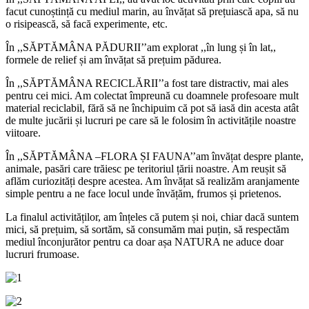
facut cunoștință cu mediul marin, au învățat să prețuiască apa, să nu
o risipească, să facă experimente, etc.
În ,,SĂPTĂMÂNA PĂDURII’’am explorat ,,în lung și în lat,,
formele de relief și am învățat să prețuim pădurea.
În ,,SĂPTĂMÂNA RECICLĂRII’’a fost tare distractiv, mai ales
pentru cei mici. Am colectat împreună cu doamnele profesoare mult
material reciclabil, fără să ne închipuim că pot să iasă din acesta atât
de multe jucării și lucruri pe care să le folosim în activitățile noastre
viitoare.
În ,,SĂPTĂMÂNA –FLORA ȘI FAUNA’’am învățat despre plante,
animale, pasări care trăiesc pe teritoriul țării noastre. Am reușit să
aflăm curiozități despre acestea. Am învățat să realizăm aranjamente
simple pentru a ne face locul unde învățăm, frumos și prietenos.
La finalul activităților, am înțeles că putem și noi, chiar dacă suntem
mici, să prețuim, să sortăm, să consumăm mai puțin, să respectăm
mediul înconjurător pentru ca doar așa NATURA ne aduce doar
lucruri frumoase.