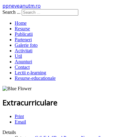
ppneveanutm.ro
Search ...
Home
Resurse
Publicatii
Parteneri
Galerie foto
Activitati
Util
Anunturi
Contact
Lectii e-learning
Resurse-educationale
Extracurriculare
Print
Email
Details