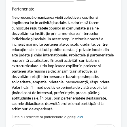
e
Rate
r
Contact
Parteneriate
R
a
Lectii e-learning
Ne preocupă organizarea vieții colective a copiilor și
t
implicarea lor în activități sociale. Ne dorim să facem
i
Resurse-educationale
cunoscute rezultatele copiilor în comunitate și să ne
n
dezvoltăm ca instituție prin armonizarea intereselor
g
individuale și sociale. În acest scop, instituția noastră a
:
încheiat mai multe parteneriate cu școli, grădinițe, centre
educaționale, instituții publice de stat și private locale, din
2
alte județe și chiar internaționale. Proiectele și parteneriatele
reprezintă catalizatorul întregii activități curriculare și
/
extracurriculare. Prin implicarea copiilor în proiecte și
parteneriate reușim să declanșăm trăiri afective, să
5
dezvoltăm relații interpersonale bazate pe simpatie,
solidaritate, empatie, prietenie, perseverență, răspundere.
Valorificăm în mod pozitiv experiența de viață a copilului
ținând cont de interesul, preferințele, preocupările și
aptitudinile sale. În plus, prin parteneriatele desfășurate,
cadrele didactice se dezvoltă profesional participând la
schimburi de experiență.
Lista cu proiecte si parteneriate o găsiți
aici
.