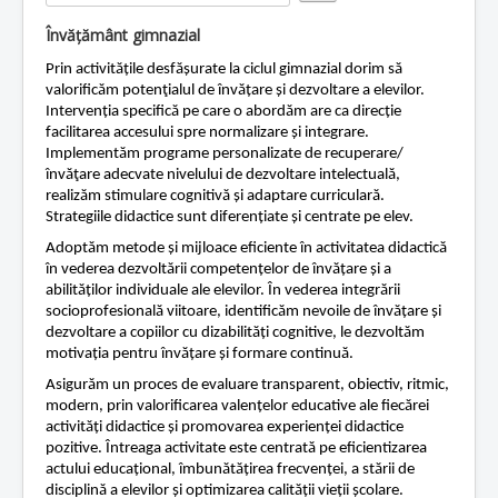
e
Rate
r
Contact
Învățământ gimnazial
R
a
Lectii e-learning
Prin activitățile desfășurate la ciclul gimnazial dorim să
t
valorificăm potenţialul de învățare și dezvoltare a elevilor.
i
Resurse-educationale
Intervenția specifică pe care o abordăm are ca direcție
n
facilitarea accesului spre normalizare și integrare.
g
Implementăm programe personalizate de recuperare/
:
învăţare adecvate nivelului de dezvoltare intelectuală,
realizăm stimulare cognitivă și adaptare curriculară.
1
Strategiile didactice sunt diferențiate și centrate pe elev.
/
Adoptăm metode și mijloace eficiente în activitatea didactică
în vederea dezvoltării competențelor de învățare și a
5
abilităților individuale ale elevilor. În vederea integrării
socioprofesională viitoare, identificăm nevoile de învățare și
dezvoltare a copiilor cu dizabilități cognitive, le dezvoltăm
motivația pentru învățare și formare continuă.
Asigurăm un proces de evaluare transparent, obiectiv, ritmic,
modern, prin valorificarea valențelor educative ale fiecărei
activități didactice și promovarea experienței didactice
pozitive. Întreaga activitate este centrată pe eficientizarea
actului educațional, îmbunătățirea frecvenței, a stării de
disciplină a elevilor și optimizarea calității vieții școlare.