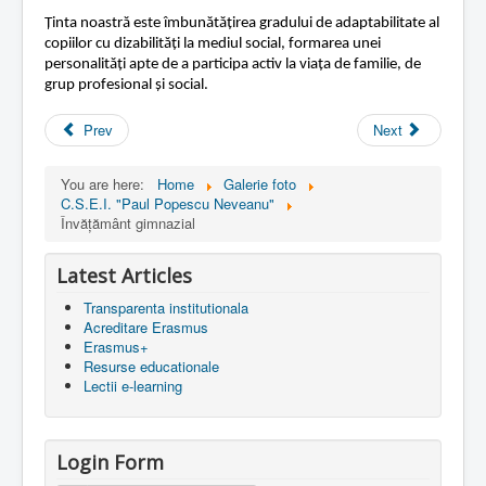
Ținta noastră este îmbunătățirea gradului de adaptabilitate al
copiilor cu dizabilități la mediul social, formarea unei
personalități apte de a participa activ la viața de familie, de
grup profesional și social.
Prev
Next
You are here:
Home
Galerie foto
C.S.E.I. "Paul Popescu Neveanu"
Învățământ gimnazial
Latest Articles
Transparenta institutionala
Acreditare Erasmus
Erasmus+
Resurse educationale
Lectii e-learning
Login Form