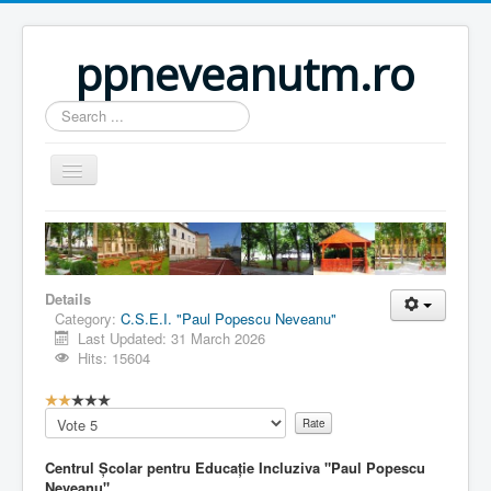
ppneveanutm.ro
Search
...
Home
Resurse
Publicatii
Details
Category:
C.S.E.I. "Paul Popescu Neveanu"
Parteneri
Last Updated: 31 March 2026
Hits: 15604
Galerie foto
U
Activitati
s
Please
e
Rate
Util
r
Centrul Școlar pentru Educație Incluziva "Paul Popescu
R
Anunturi
Neveanu"