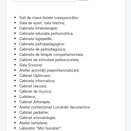
e
Rate
r
Contact
R
a
Sali de clasa dotate corespunzător;
Lectii e-learning
t
Sala de sport, sala festiva;
i
Cabinete kinetoterapie;
Resurse-educationale
n
Cabinete educație psihomotrica;
g
Cabinete logopedie;
:
Cabinete psihopedagogice;
Cabinete de psihodiagnoza;
3
Cabinete de terapie comportamentala;
Cabinet de stimulare polisenzoriala;
/
Sala Snoozel;
Atelier activități preprofesionalizare;
5
Cabinet Optimusic;
Cabinete informatica;
Cabinet resursa;
Cabinet de muzica;
Ludoteca;
Cabinet Artterapie;
Atelier confecționat Lumânări decoractive;
Cabinet pediatrie;
Cabinet stomatologie;
Atelier tamplarie;
Laborator "Mici bucatari";