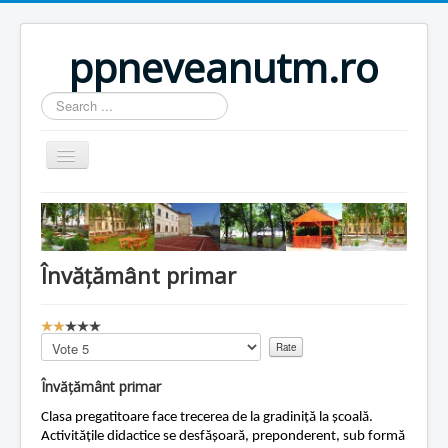
ppneveanutm.ro
Search
...
Home
Resurse
Învățământ primar
Publicatii
Parteneri
U
Galerie foto
s
Please
e
Rate
Activitati
r
Învățământ primar
R
Util
a
Clasa pregatitoare face trecerea de la gradiniță la școală.
t
Activitățile didactice se desfășoară, preponderent, sub formă
Anunturi