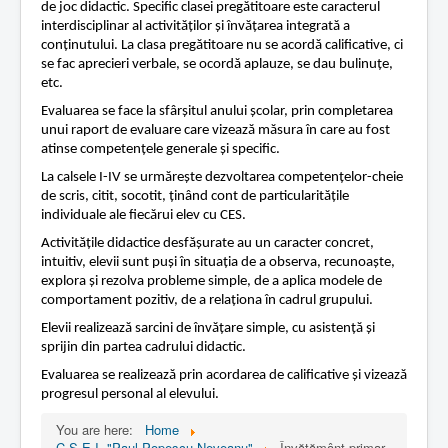
i
de joc didactic. Specific clasei pregătitoare este caracterul
n
Contact
interdisciplinar al activităților și învățarea integrată a
g
conținutului. La clasa pregătitoare nu se acordă calificative, ci
:
Lectii e-learning
se fac aprecieri verbale, se ocordă aplauze, se dau bulinuțe,
etc.
2
Resurse-educationale
Evaluarea se face la sfârșitul anului școlar, prin completarea
/
unui raport de evaluare care vizează măsura în care au fost
atinse competențele generale și specific.
5
La calsele I-IV se urmărește dezvoltarea competențelor-cheie
de scris, citit, socotit, ținând cont de particularitățile
individuale ale fiecărui elev cu CES.
Activitățile didactice desfășurate au un caracter concret,
intuitiv, elevii sunt puși în situația de a observa, recunoaște,
explora și rezolva probleme simple, de a aplica modele de
comportament pozitiv, de a relaționa în cadrul grupului.
Elevii realizează sarcini de învățare simple, cu asistență și
sprijin din partea cadrului didactic.
Evaluarea se realizează prin acordarea de calificative și vizează
progresul personal al elevului.
You are here:
Home
C.S.E.I. "Paul Popescu Neveanu"
Învățământ primar